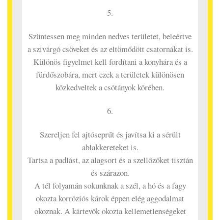
5.
Szüntessen meg minden nedves területet, beleértve
a szivárgó csöveket és az eltömődött csatornákat is.
Különös figyelmet kell fordítani a konyhára és a
fürdőszobára, mert ezek a területek különösen
közkedveltek a csótányok körében.
6.
Szereljen fel ajtóseprűt és javítsa ki a sérült
ablakkereteket is.
Tartsa a padlást, az alagsort és a szellőzőket tisztán
és szárazon.
A tél folyamán sokunknak a szél, a hó és a fagy
okozta korróziós károk éppen elég aggodalmat
okoznak. A kártevők okozta kellemetlenségeket