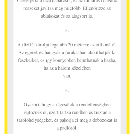
Cserélje ki a laza habarcsot, és az időjárás rongálta
részeket javítsa meg mielőbb. Ellenőrizze az
ablakokat és az alagsort is.
3.
A tűzifát tárolja legalább 20 méterre az otthonától.
Az egerek és hangyák a farakásban alakíthatják ki
fészkeiket, és így könnyebben bejuthatnak a házba,
ha az a halom közelében
van.
4.
Gyakori, hogy a rágcsálók a rendetlenségben
rejtőznek el, ezért tartsa rendben és tisztán a
tárolóhelységeket, és pakolja el még a dobozokat is
a padlóról.