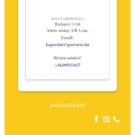
MAGYARORSZÁG
Budapest 1148
Adria sétány 1/B 1.em.
Email:
kapcsolat@gyorsirto.hu
Hívjon minket!
+36209511657
JOGSZABÁLYOK