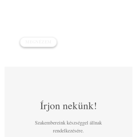
Ózonos lakásfertőtlenítés
Vírusok és baktériumok ellen
MEGNÉZEM
Írjon nekünk!
Szakembereink készséggel állnak
rendelkezésére.