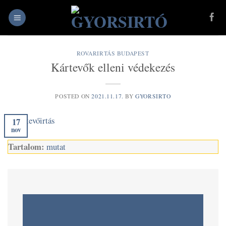
Skip
to
content
ROVARIRTÁS BUDAPEST
Kártevők elleni védekezés
POSTED ON
2021.11.17.
BY
GYORSIRTO
17
nov
Tartalom:
mutat