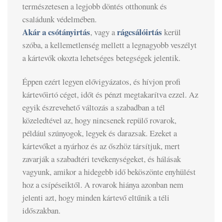
természetesen a legjobb döntés otthonunk és
családunk védelmében.
Akár a csótányirtás
rágcsálóirtás
, vagy a
kerül
szóba, a kellemetlenség mellett a legnagyobb veszélyt
a kártevők okozta lehetséges betegségek jelentik.
Éppen ezért legyen elővigyázatos, és hívjon profi
kártevőirtó céget, időt és pénzt megtakarítva ezzel. Az
egyik észrevehető változás a szabadban a tél
közeledtével az, hogy nincsenek repülő rovarok,
például szúnyogok, legyek és darazsak. Ezeket a
kártevőket a nyárhoz és az őszhöz társítjuk, mert
zavarják a szabadtéri tevékenységeket, és hálásak
vagyunk, amikor a hidegebb idő beköszönte enyhülést
hoz a csípéseiktől. A rovarok hiánya azonban nem
jelenti azt, hogy minden kártevő eltűnik a téli
időszakban.